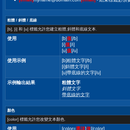
粗體 / 斜體 / 底線
[b], [i] 和 [u] 標籤允許您建立粗體,斜體和底線文本.
使用
[b]
值
[/b]
[i]
值
[/i]
[u]
值
[/u]
使用示例
[b]粗體文字[/b]
[i]斜體文字[/i]
[u]帶底線的文字[/u]
示例輸出結果
粗體文字
斜體文字
帶底線的文字
顏色
[color] 標籤允許您改變文本顏色.
使用
[color=
選項
]
值
[/color]