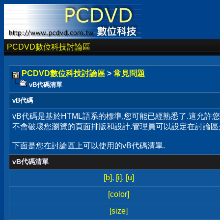
PCDVD數位科技討論區
PCDVD數位科技討論區
>
常見問題
vB代碼清單
vB代碼
vB代碼是基於HTML語系的標準,您可能已經熟悉了.這允許
不會破壞您瀏覽的頁面排版和設計.管理員可以設定在討論區
下面是您在討論區上可以使用的vB代碼清單.
vB代碼清單
[b]
,
[i]
,
[u]
[color]
[size]