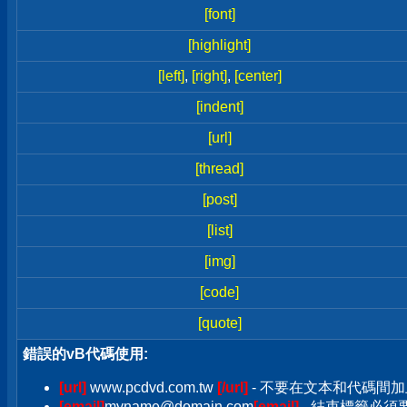
[font]
[highlight]
[left]
,
[right]
,
[center]
[indent]
[url]
[thread]
[post]
[list]
[img]
[code]
[quote]
錯誤的vB代碼使用:
[url]
www.pcdvd.com.tw
[/url]
- 不要在文本和代碼間加
[email]
myname@domain.com
[email]
- 結束標籤必須要加