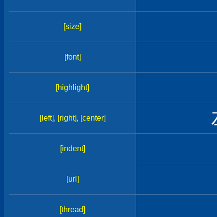
[size]
[font]
[highlight]
[left]
,
[right]
,
[center]
[indent]
[url]
[thread]