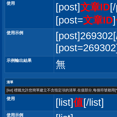
使用
[post]
文章ID
[
[post=
文章ID
]
[post]269302[
使用示例
[post=2693
示例輸出結果
無
清單
[list] 標籤允許您簡單建立不含指定項的清單.在值部分,每個符號都用[*
使用
[list]
值
[/list]
使用示例