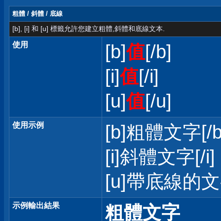
粗體 / 斜體 / 底線
[b], [i] 和 [u] 標籤允許您建立粗體,斜體和底線文本.
使用
[b]
值
[/b]
[i]
值
[/i]
[u]
值
[/u]
使用示例
[b]粗體文字[/b
[i]斜體文字[/i]
[u]帶底線的文字
示例輸出結果
粗體文字