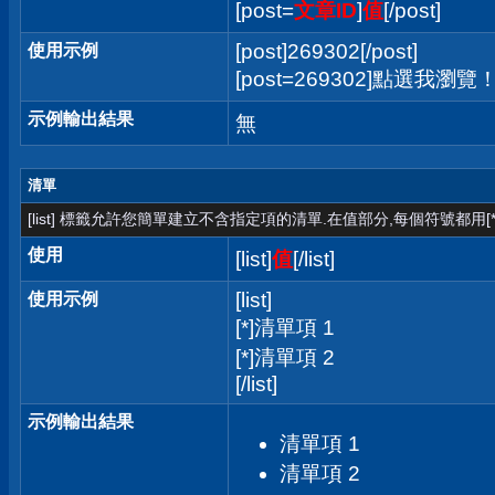
[post=
文章ID
]
值
[/post]
[post]269302[/post]
使用示例
[post=269302]點選我瀏覽！[/
示例輸出結果
無
清單
[list] 標籤允許您簡單建立不含指定項的清單.在值部分,每個符號都用[*
使用
[list]
值
[/list]
[list]
使用示例
[*]清單項 1
[*]清單項 2
[/list]
示例輸出結果
清單項 1
清單項 2