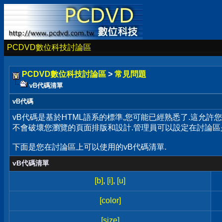
PCDVD數位科技討論區
PCDVD數位科技討論區
>
常見問題
vB代碼清單
vB代碼
vB代碼是基於HTML語系的標準,您可能已經熟悉了.這允許
不會破壞您瀏覽的頁面排版和設計.管理員可以設定在討論區
下面是您在討論區上可以使用的vB代碼清單.
vB代碼清單
[b]
,
[i]
,
[u]
[color]
[size]