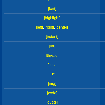
[font]
[highlight]
[left]
,
[right]
,
[center]
[indent]
[url]
[thread]
[post]
[list]
[img]
[code]
[quote]