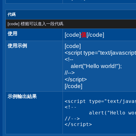
代碼
[code] 標籤可以進入一段代碼.
使用
[code]
值
[/code]
[code]
使用示例
<script type="text/javascrip
<!--
alert("Hello world!");
//-->
</script>
[/code]
示例輸出結果
<script type="text/javas
<!--

	alert("Hello world!");

//-->

</script>