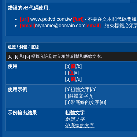
錯誤的vB代碼使用:
[url]
www.pcdvd.com.tw
[/url]
- 不要在文本和代碼間加
[email]
myname@domain.com
[email]
- 結束標籤必須要加
粗體 / 斜體 / 底線
[b], [i] 和 [u] 標籤允許您建立粗體,斜體和底線文本.
使用
[b]
值
[/b]
[i]
值
[/i]
[u]
值
[/u]
使用示例
[b]粗體文字[/b]
[i]斜體文字[/i]
[u]帶底線的文字[/u]
示例輸出結果
粗體文字
斜體文字
帶底線的文字