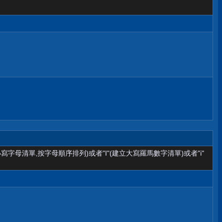
小寫字母清單,按字母順序排列)或者"I"(建立大寫羅馬數字清單)或者"i"