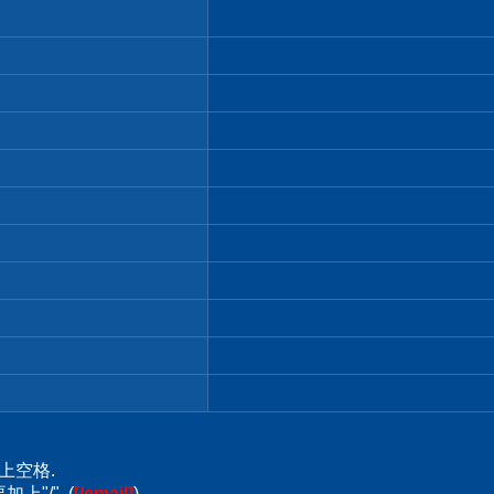
上空格.
上"/". (
[/email]
)