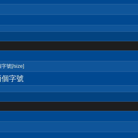
號[/size]
兩個字號