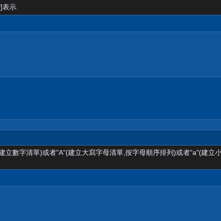
]表示.
(建立數字清單)或者"A"(建立大寫字母清單,按字母順序排列)或者"a"(建立