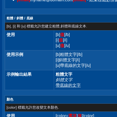
粗體 / 斜體 / 底線
[b], [i] 和 [u] 標籤允許您建立粗體,斜體和底線文本.
使用
[b]
值
[/b]
[i]
值
[/i]
[u]
值
[/u]
使用示例
[b]粗體文字[/b]
[i]斜體文字[/i]
[u]帶底線的文字[/u]
示例輸出結果
粗體文字
斜體文字
帶底線的文字
顏色
[color] 標籤允許您改變文本顏色.
使用
[color=
選項
]
值
[/color]