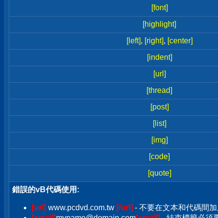
[font]
[highlight]
[left]
,
[right]
,
[center]
[indent]
[url]
[thread]
[post]
[list]
[img]
[code]
[quote]
錯誤的vB代碼使用:
[url]
www.pcdvd.com.tw
[/url]
- 不要在文本和代碼間加
[email]
myname@domain.com
[email]
- 結束標籤必須要加