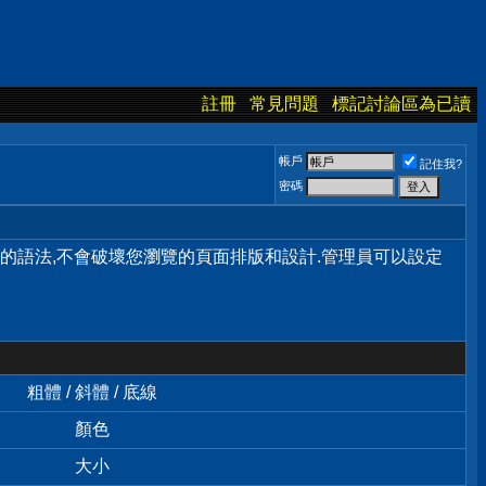
註冊
常見問題
標記討論區為已讀
帳戶
記住我?
密碼
單的語法,不會破壞您瀏覽的頁面排版和設計.管理員可以設定
粗體 / 斜體 / 底線
顏色
大小