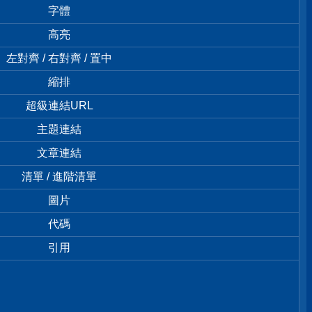
字體
高亮
左對齊 / 右對齊 / 置中
縮排
超級連結URL
主題連結
文章連結
清單 / 進階清單
圖片
代碼
引用