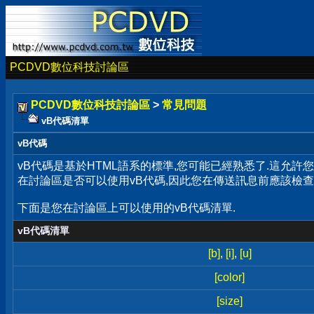
PCDVD數位科技討論區
PCDVD數位科技討論區
>
常見問題
vB代碼清單
vB代碼
vB代碼是基於HTML語系的標準,您可能已經熟悉了.這允
在討論區是否可以使用vB代碼,因此您在傳送訊息前應該檢查
下面是您在討論區上可以使用的vB代碼清單.
vB代碼清單
[b]
,
[i]
,
[u]
[color]
[size]