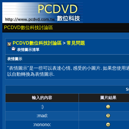
PCDVD數位科技討論區
PCDVD數位科技討論區
>
常見問題
表情圖示清單
表情圖示
"表情圖示"是一些可以表達心情, 感受的小圖片. 如果您使
以自動轉換為表情圖示.
S
輸入的內容
圖片結果
:)
:mad:
:nonono: