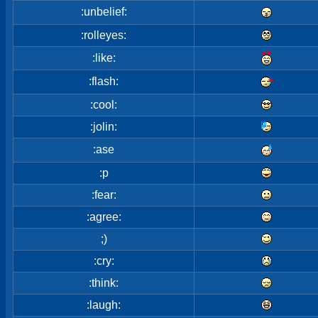
:unbelief:
:rolleyes:
:like:
:flash:
:cool:
:jolin:
:ase
:p
:fear:
:agree:
;)
:cry:
:think:
:laugh: