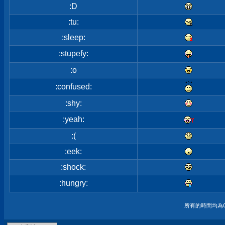
:D
:tu:
:sleep:
:stupefy:
:o
:confused:
:shy:
:yeah:
:(
:eek:
:shock:
:hungry:
所有的時間均為G