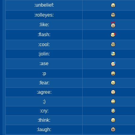
:unbelief:
:rolleyes:
:like:
:flash:
:cool:
:jolin:
:ase
:p
:fear:
:agree:
;)
:cry:
:think:
:laugh: