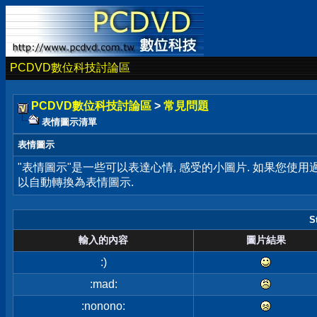
PCDVD數位科技討論區
PCDVD數位科技討論區
>
常見問題
表情圖示清單
表情圖示
"表情圖示"是一些可以表達心情, 感受的小圖片. 如果您使
以自動轉換為表情圖示.
S
輸入的內容
圖片結果
:)
:mad:
:nonono: