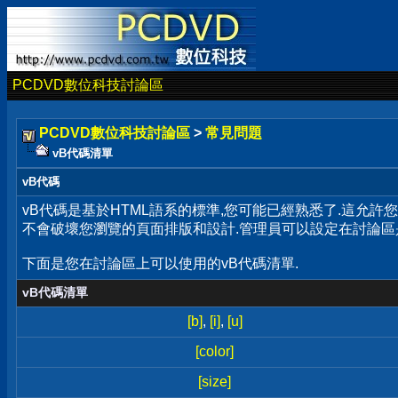
PCDVD數位科技討論區
PCDVD數位科技討論區
>
常見問題
vB代碼清單
vB代碼
vB代碼是基於HTML語系的標準,您可能已經熟悉了.這允許
不會破壞您瀏覽的頁面排版和設計.管理員可以設定在討論區
下面是您在討論區上可以使用的vB代碼清單.
vB代碼清單
[b]
,
[i]
,
[u]
[color]
[size]