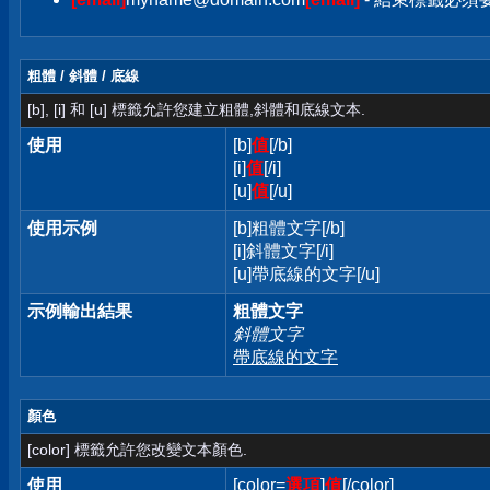
粗體 / 斜體 / 底線
[b], [i] 和 [u] 標籤允許您建立粗體,斜體和底線文本.
使用
[b]
值
[/b]
[i]
值
[/i]
[u]
值
[/u]
使用示例
[b]粗體文字[/b]
[i]斜體文字[/i]
[u]帶底線的文字[/u]
示例輸出結果
粗體文字
斜體文字
帶底線的文字
顏色
[color] 標籤允許您改變文本顏色.
使用
[color=
選項
]
值
[/color]