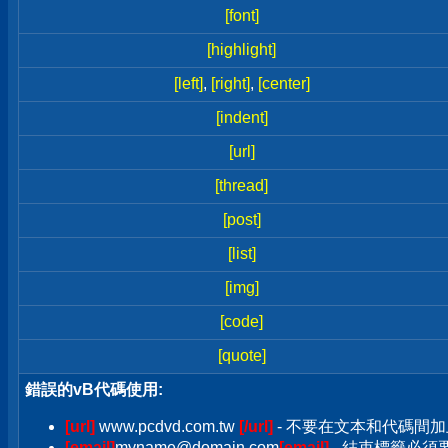
[font]
[highlight]
[left]
,
[right]
,
[center]
[indent]
[url]
[thread]
[post]
[list]
[img]
[code]
[quote]
錯誤的vB代碼使用:
[url]
www.pcdvd.com.tw
[/url]
- 不要在文本和代碼間加
[email]
myname@domain.com
[email]
- 結束標籤必須要加