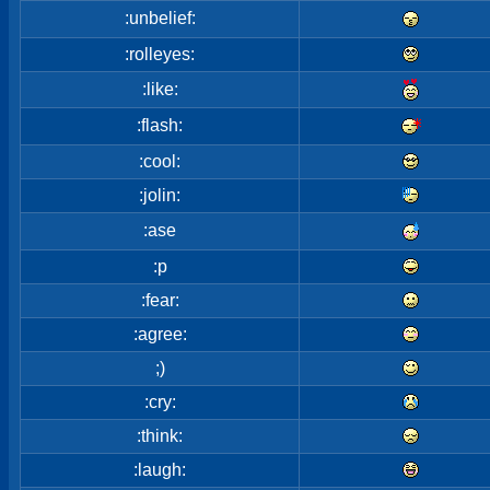
:unbelief:
:rolleyes:
:like:
:flash:
:cool:
:jolin:
:ase
:p
:fear:
:agree:
;)
:cry:
:think:
:laugh: