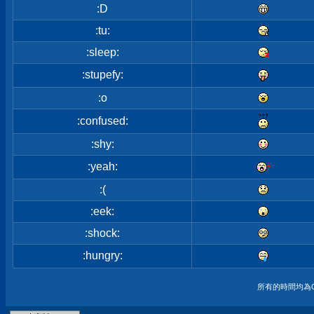
:D
:tu:
:sleep:
:stupefy:
:o
:confused:
:shy:
:yeah:
:(
:eek:
:shock:
:hungry:
所有的時間均為G