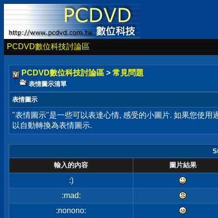
PCDVD數位科技討論區
PCDVD數位科技討論區
>
常見問題
表情圖示清單
表情圖示
"表情圖示"是一些可以表達心情, 感受的小圖片. 如果您使
以自動轉換為表情圖示.
S
輸入的內容
圖片結果
:)
:mad:
:nonono: