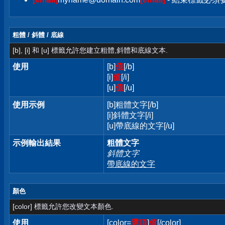
粗體 / 斜體 / 底線
[b], [i] 和 [u] 標籤允許您建立粗體,斜體和底線文本.
使用
[b]
值
[/b]
[i]
值
[/i]
[u]
值
[/u]
使用示例
[b]粗體文字[/b]
[i]斜體文字[/i]
[u]帶底線的文字[/u]
示例輸出結果
粗體文字
斜體文字
帶底線的文字
顏色
[color] 標籤允許您改變文本顏色.
使用
[color=
選項
]
值
[/color]