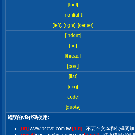
[font]
[highlight]
[left]
,
[right]
,
[center]
[indent]
[url]
[thread]
[post]
[list]
[img]
[code]
[quote]
錯誤的vB代碼使用:
[url]
www.pcdvd.com.tw
[/url]
- 不要在文本和代碼間加
[email]
myname@domain.com
[email]
- 結束標籤必須要加