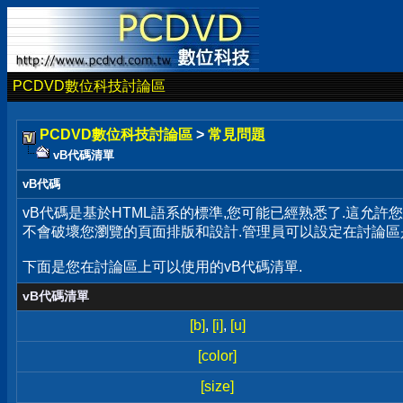
PCDVD數位科技討論區
PCDVD數位科技討論區
>
常見問題
vB代碼清單
vB代碼
vB代碼是基於HTML語系的標準,您可能已經熟悉了.這允許
不會破壞您瀏覽的頁面排版和設計.管理員可以設定在討論區
下面是您在討論區上可以使用的vB代碼清單.
vB代碼清單
[b]
,
[i]
,
[u]
[color]
[size]