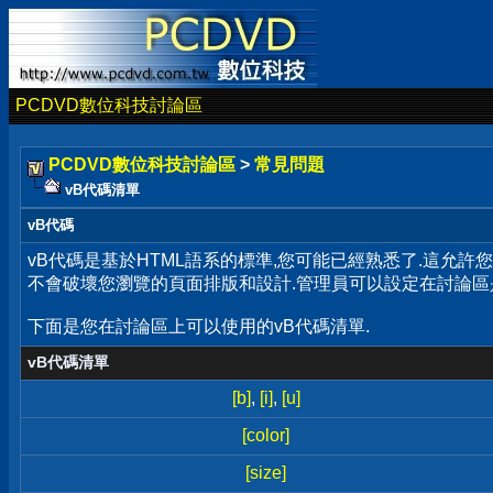
PCDVD數位科技討論區
PCDVD數位科技討論區
>
常見問題
vB代碼清單
vB代碼
vB代碼是基於HTML語系的標準,您可能已經熟悉了.這允許
不會破壞您瀏覽的頁面排版和設計.管理員可以設定在討論區
下面是您在討論區上可以使用的vB代碼清單.
vB代碼清單
[b]
,
[i]
,
[u]
[color]
[size]