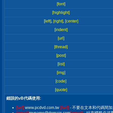
[font]
[highlight]
[left]
,
[right]
,
[center]
[indent]
[url]
[thread]
[post]
[list]
[img]
[code]
[quote]
錯誤的vB代碼使用:
[url]
www.pcdvd.com.tw
[/url]
- 不要在文本和代碼間加
[email]
myname@domain.com
[email]
- 結束標籤必須要加