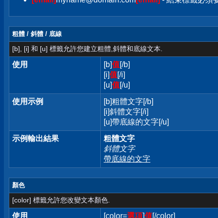
粗體 / 斜體 / 底線
[b], [i] 和 [u] 標籤允許您建立粗體,斜體和底線文本.
使用
[b]
值
[/b]
[i]
值
[/i]
[u]
值
[/u]
使用示例
[b]粗體文字[/b]
[i]斜體文字[/i]
[u]帶底線的文字[/u]
示例輸出結果
粗體文字
斜體文字
帶底線的文字
顏色
[color] 標籤允許您改變文本顏色.
使用
[color=
選項
]
值
[/color]