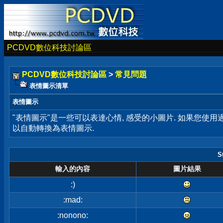
PCDVD數位科技討論區
PCDVD數位科技討論區
>
常見問題
表情圖示清單
表情圖示
"表情圖示"是一些可以表達心情, 感受的小圖片. 如果您使
以自動轉換為表情圖示.
S
輸入的內容
圖片結果
:)
:mad:
:nonono: