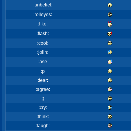
:unbelief:
:rolleyes:
:like:
:flash:
:cool:
:jolin:
:ase
:p
:fear:
:agree:
;)
:cry:
:think:
:laugh: