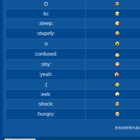
:D
:tu:
:sleep:
:stupefy:
:o
:confused:
:shy:
:yeah:
:(
:eek:
:shock:
:hungry:
所有的時間均為G