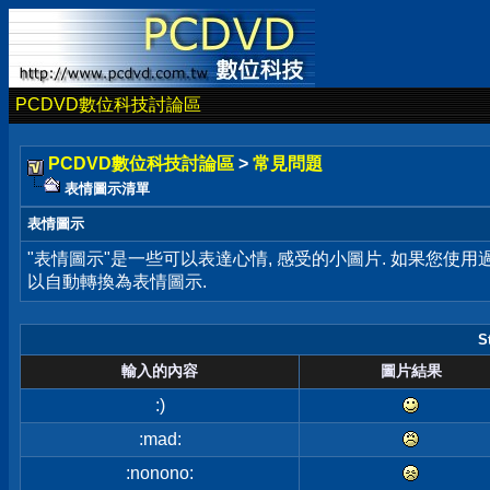
PCDVD數位科技討論區
PCDVD數位科技討論區
>
常見問題
表情圖示清單
表情圖示
"表情圖示"是一些可以表達心情, 感受的小圖片. 如果您使
以自動轉換為表情圖示.
S
輸入的內容
圖片結果
:)
:mad:
:nonono: