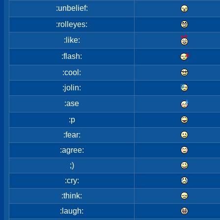
:unbelief:
:rolleyes:
:like:
:flash:
:cool:
:jolin:
:ase
:p
:fear:
:agree:
;)
:cry:
:think:
:laugh: