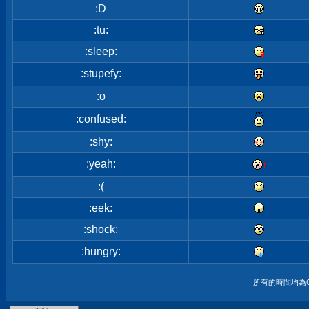
:D
:tu:
:sleep:
:stupefy:
:o
:confused:
:shy:
:yeah:
:(
:eek:
:shock:
:hungry:
所有的時間均為G