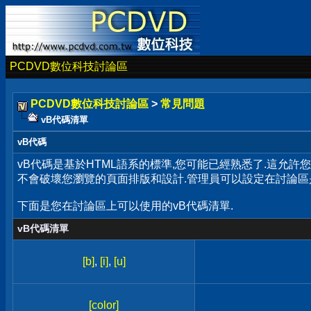
PCDVD數位科技討論區
PCDVD數位科技討論區
>
常見問題
vB代碼清單
vB代碼
vB代碼是基於HTML語系的標準,您可能已經熟悉了.這允許
不會破壞您瀏覽的頁面排版和設計.管理員可以設定在討論區
下面是您在討論區上可以使用的vB代碼清單.
vB代碼清單
[b]
,
[i]
,
[u]
[color]