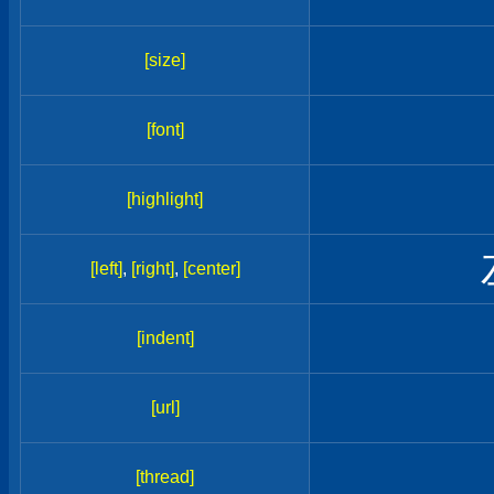
[size]
[font]
[highlight]
[left]
,
[right]
,
[center]
[indent]
[url]
[thread]