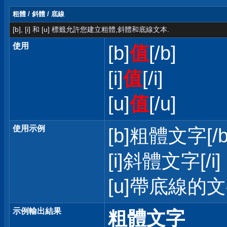
粗體 / 斜體 / 底線
[b], [i] 和 [u] 標籤允許您建立粗體,斜體和底線文本.
使用
[b]
值
[/b]
[i]
值
[/i]
[u]
值
[/u]
使用示例
[b]粗體文字[/b
[i]斜體文字[/i]
[u]帶底線的文字
示例輸出結果
粗體文字