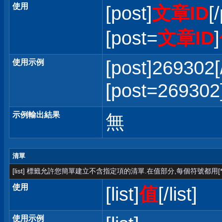
使用
[post]
文章ID
[
[post=
文章ID
]
[post]269302[
使用示例
[post=2693
示例輸出結果
無
清單
[list] 標籤允許您簡單建立不含指定項的清單.在值部分,每個符號都用[*
使用
[list]
值
[/list]
使用示例