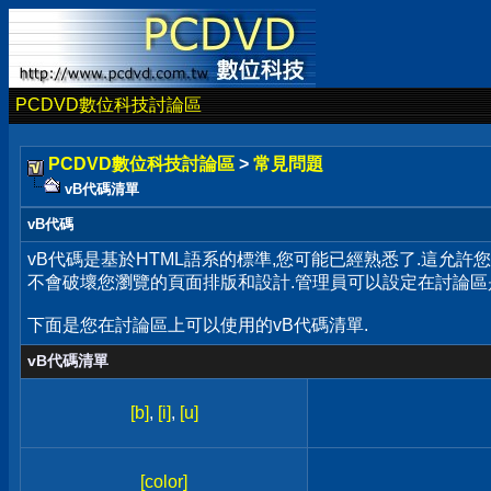
PCDVD數位科技討論區
PCDVD數位科技討論區
>
常見問題
vB代碼清單
vB代碼
vB代碼是基於HTML語系的標準,您可能已經熟悉了.這允許
不會破壞您瀏覽的頁面排版和設計.管理員可以設定在討論區
下面是您在討論區上可以使用的vB代碼清單.
vB代碼清單
[b]
,
[i]
,
[u]
[color]