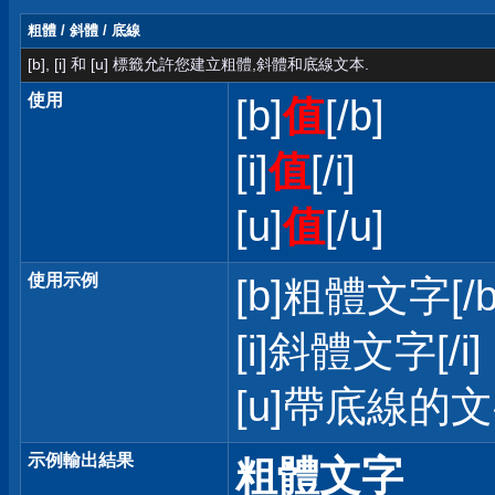
粗體 / 斜體 / 底線
[b], [i] 和 [u] 標籤允許您建立粗體,斜體和底線文本.
使用
[b]
值
[/b]
[i]
值
[/i]
[u]
值
[/u]
使用示例
[b]粗體文字[/b
[i]斜體文字[/i]
[u]帶底線的文字
示例輸出結果
粗體文字