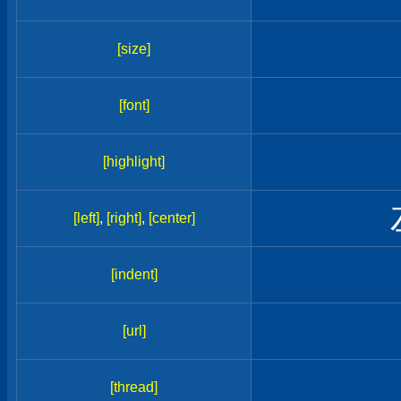
[size]
[font]
[highlight]
[left]
,
[right]
,
[center]
[indent]
[url]
[thread]