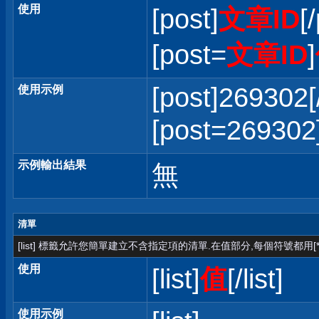
使用
[post]
文章ID
[
[post=
文章ID
]
[post]269302[
使用示例
[post=2693
示例輸出結果
無
清單
[list] 標籤允許您簡單建立不含指定項的清單.在值部分,每個符號都用[*
使用
[list]
值
[/list]
使用示例