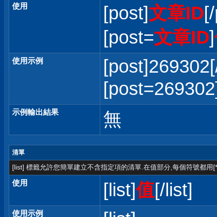
使用
[post]
文章ID
[
[post=
文章ID
]
[post]269302[
使用示例
[post=2693
示例輸出結果
無
清單
[list] 標籤允許您簡單建立不含指定項的清單.在值部分,每個符號都用[*
使用
[list]
值
[/list]
使用示例