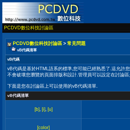
PCDVD數位科技討論區
PCDVD數位科技討論區
>
常見問題
vB代碼清單
vB代碼
vB代碼是基於HTML語系的標準,您可能已經熟悉了.這允許
不會破壞您瀏覽的頁面排版和設計.管理員可以設定在討論區
下面是您在討論區上可以使用的vB代碼清單.
vB代碼清單
[b]
,
[i]
,
[u]
[color]