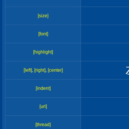
[size]
[font]
[highlight]
[left]
,
[right]
,
[center]
[indent]
[url]
[thread]