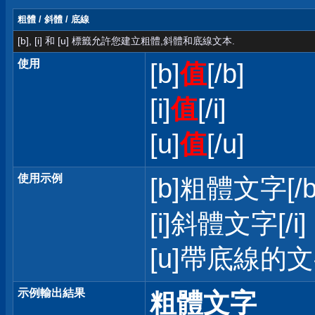
粗體 / 斜體 / 底線
[b], [i] 和 [u] 標籤允許您建立粗體,斜體和底線文本.
使用
[b]
值
[/b]
[i]
值
[/i]
[u]
值
[/u]
使用示例
[b]粗體文字[/b
[i]斜體文字[/i]
[u]帶底線的文字
示例輸出結果
粗體文字