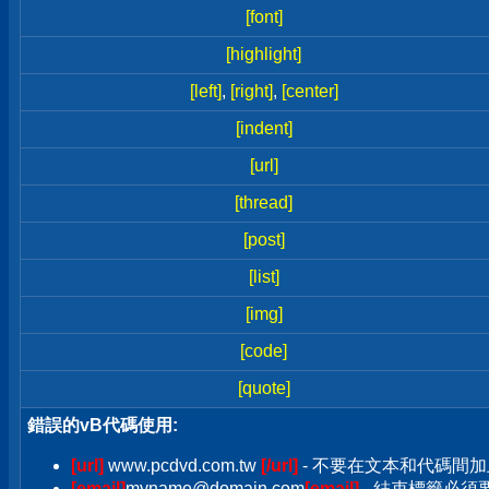
[font]
[highlight]
[left]
,
[right]
,
[center]
[indent]
[url]
[thread]
[post]
[list]
[img]
[code]
[quote]
錯誤的vB代碼使用:
[url]
www.pcdvd.com.tw
[/url]
- 不要在文本和代碼間加
[email]
myname@domain.com
[email]
- 結束標籤必須要加