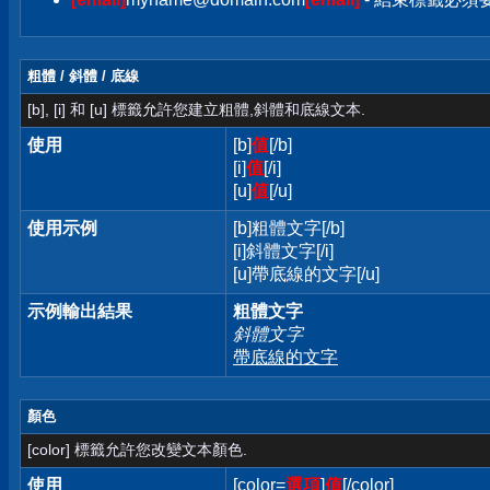
粗體 / 斜體 / 底線
[b], [i] 和 [u] 標籤允許您建立粗體,斜體和底線文本.
使用
[b]
值
[/b]
[i]
值
[/i]
[u]
值
[/u]
使用示例
[b]粗體文字[/b]
[i]斜體文字[/i]
[u]帶底線的文字[/u]
示例輸出結果
粗體文字
斜體文字
帶底線的文字
顏色
[color] 標籤允許您改變文本顏色.
使用
[color=
選項
]
值
[/color]