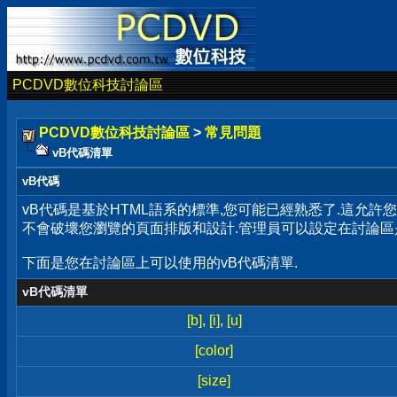
PCDVD數位科技討論區
PCDVD數位科技討論區
>
常見問題
vB代碼清單
vB代碼
vB代碼是基於HTML語系的標準,您可能已經熟悉了.這允許
不會破壞您瀏覽的頁面排版和設計.管理員可以設定在討論區
下面是您在討論區上可以使用的vB代碼清單.
vB代碼清單
[b]
,
[i]
,
[u]
[color]
[size]