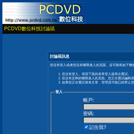
PCDVD數位科技討論區
討論區訊息
您沒有登入或者您沒有權限進入此頁面。這可能有如下幾個
您沒有登入。填寫下面的表單登入後再次嘗試。
您沒有足夠的權限進入此頁面。您正在嘗試編輯
如果您正在嘗試發表文章，管理員可能已經禁止
登入
帳戶:
密碼:
記住我?