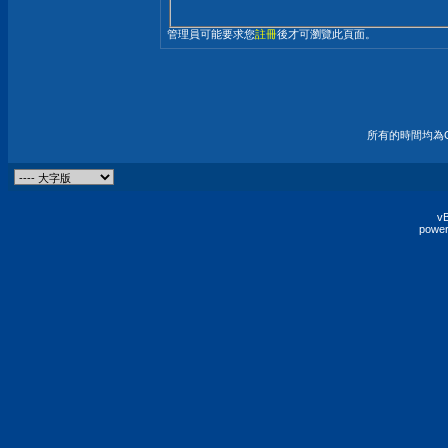
管理員可能要求您
註冊
後才可瀏覽此頁面。
所有的時間均為G
vB
power