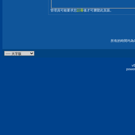
管理員可能要求您
註冊
後才可瀏覽此頁面。
所有的時間均為G
vB
power