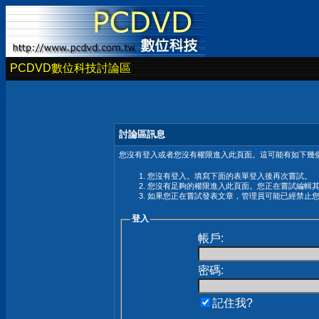
PCDVD數位科技討論區
討論區訊息
您沒有登入或者您沒有權限進入此頁面。這可能有如下幾個
您沒有登入。填寫下面的表單登入後再次嘗試。
您沒有足夠的權限進入此頁面。您正在嘗試編輯
如果您正在嘗試發表文章，管理員可能已經禁止
登入
帳戶:
密碼:
記住我?