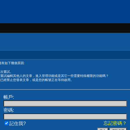
有如下幾個原因:
再次嘗試。
在嘗試編輯其他人的文章，進入管理功能或是其它一些需要特殊權限的功能嗎？
能已經禁止您發表文章，或是您的帳號正在等待啟用。
帳戶:
密碼:
忘記密碼？
記住我?