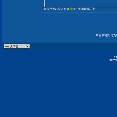
管理員可能要求您
註冊
後才可瀏覽此頁面。
所有的時間均為G
vB
power