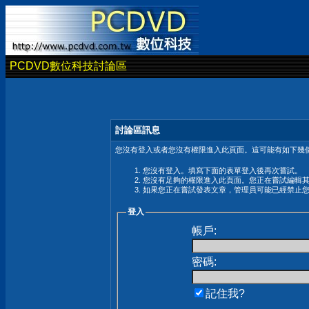
PCDVD數位科技討論區
討論區訊息
您沒有登入或者您沒有權限進入此頁面。這可能有如下幾個
您沒有登入。填寫下面的表單登入後再次嘗試。
您沒有足夠的權限進入此頁面。您正在嘗試編輯
如果您正在嘗試發表文章，管理員可能已經禁止
登入
帳戶:
密碼:
記住我?