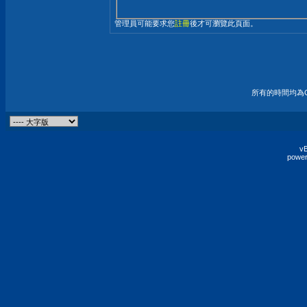
管理員可能要求您
註冊
後才可瀏覽此頁面。
所有的時間均為G
vB
power