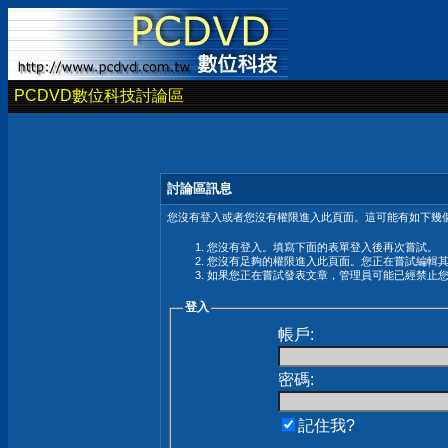
PCDVD數位科技討論區
討論區訊息
您沒有登入或者您沒有權限進入此頁面。這可能有如下幾個
您沒有登入。填寫下面的表單登入後再次嘗試。
您沒有足夠的權限進入此頁面。您正在嘗試編輯
如果您正在嘗試發表文章，管理員可能已經禁止
登入
帳戶:
密碼:
記住我?