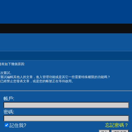
有如下幾個原因:
再次嘗試。
在嘗試編輯其他人的文章，進入管理功能或是其它一些需要特殊權限的功能嗎？
能已經禁止您發表文章，或是您的帳號正在等待啟用。
帳戶:
密碼:
忘記密碼？
記住我?