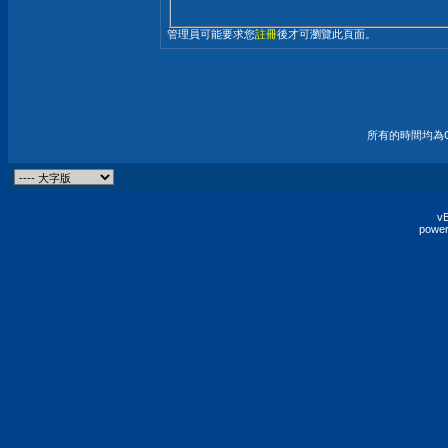
管理員可能要求您
註冊
後才可瀏覽此頁面。
所有的時間均為G
vB
power