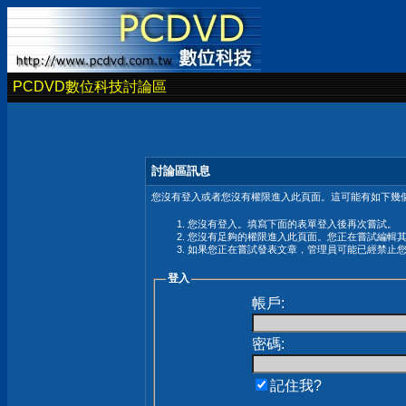
PCDVD數位科技討論區
討論區訊息
您沒有登入或者您沒有權限進入此頁面。這可能有如下幾個
您沒有登入。填寫下面的表單登入後再次嘗試。
您沒有足夠的權限進入此頁面。您正在嘗試編輯
如果您正在嘗試發表文章，管理員可能已經禁止
登入
帳戶:
密碼:
記住我?