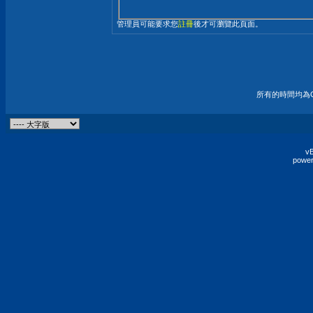
管理員可能要求您
註冊
後才可瀏覽此頁面。
所有的時間均為G
vB
power