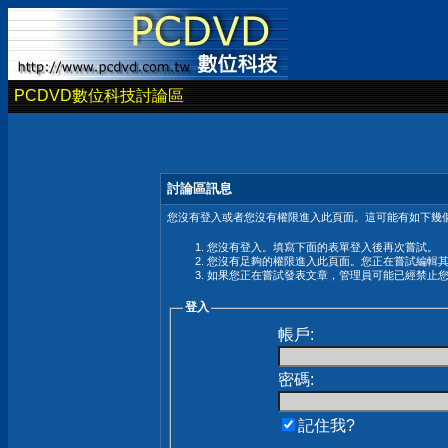
PCDVD數位科技討論區
討論區訊息
您沒有登入或者您沒有權限進入此頁面。這可能有如下幾個
您沒有登入。填寫下面的表單登入後再次嘗試。
您沒有足夠的權限進入此頁面。您正在嘗試編輯
如果您正在嘗試發表文章，管理員可能已經禁止
登入
帳戶:
密碼:
記住我?