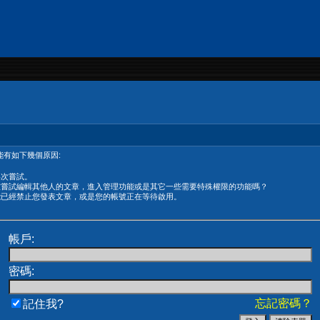
有如下幾個原因:
再次嘗試。
在嘗試編輯其他人的文章，進入管理功能或是其它一些需要特殊權限的功能嗎？
能已經禁止您發表文章，或是您的帳號正在等待啟用。
帳戶:
密碼:
忘記密碼？
記住我?