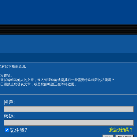
有如下幾個原因:
再次嘗試。
在嘗試編輯其他人的文章，進入管理功能或是其它一些需要特殊權限的功能嗎？
能已經禁止您發表文章，或是您的帳號正在等待啟用。
帳戶:
密碼:
忘記密碼？
記住我?