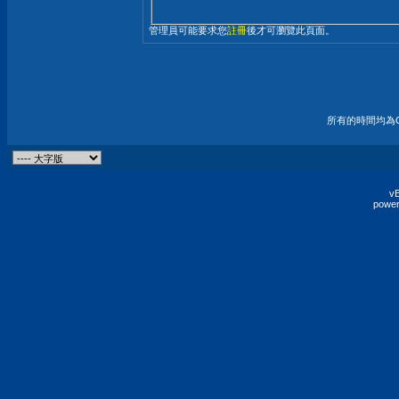
管理員可能要求您
註冊
後才可瀏覽此頁面。
所有的時間均為G
vB
power