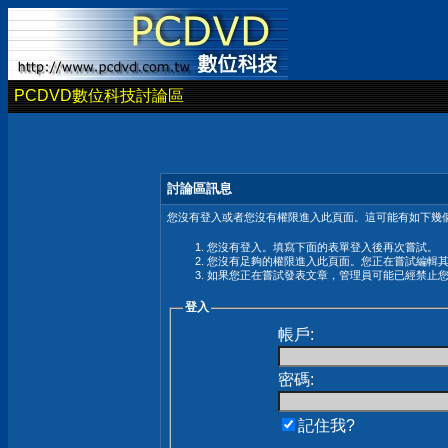
PCDVD數位科技討論區
討論區訊息
您沒有登入或者您沒有權限進入此頁面。這可能有如下幾個
您沒有登入。填寫下面的表單登入後再次嘗試。
您沒有足夠的權限進入此頁面。您正在嘗試編輯
如果您正在嘗試發表文章，管理員可能已經禁止
登入
帳戶:
密碼:
記住我?