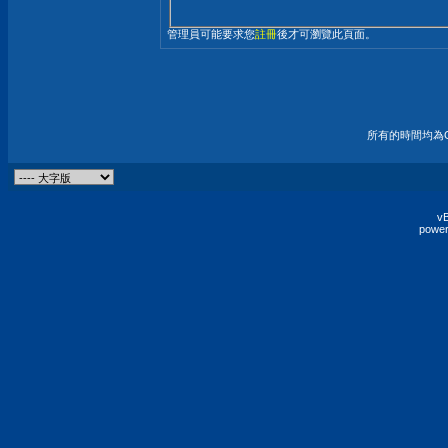
管理員可能要求您
註冊
後才可瀏覽此頁面。
所有的時間均為G
vB
power