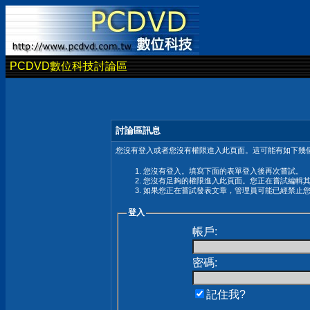
PCDVD數位科技討論區
討論區訊息
您沒有登入或者您沒有權限進入此頁面。這可能有如下幾個
您沒有登入。填寫下面的表單登入後再次嘗試。
您沒有足夠的權限進入此頁面。您正在嘗試編輯
如果您正在嘗試發表文章，管理員可能已經禁止
登入
帳戶:
密碼:
記住我?