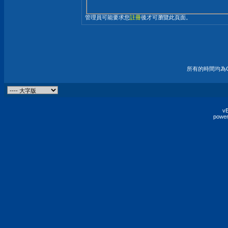
管理員可能要求您
註冊
後才可瀏覽此頁面。
所有的時間均為G
vB
power