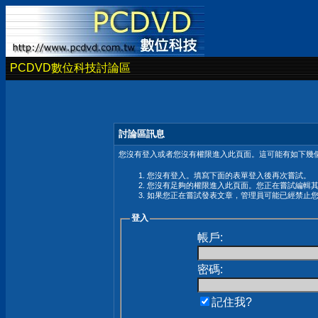
PCDVD數位科技討論區
討論區訊息
您沒有登入或者您沒有權限進入此頁面。這可能有如下幾個
您沒有登入。填寫下面的表單登入後再次嘗試。
您沒有足夠的權限進入此頁面。您正在嘗試編輯
如果您正在嘗試發表文章，管理員可能已經禁止
登入
帳戶:
密碼:
記住我?