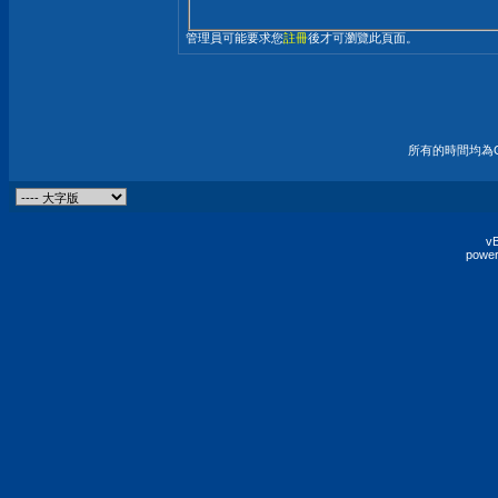
管理員可能要求您
註冊
後才可瀏覽此頁面。
所有的時間均為G
vB
power