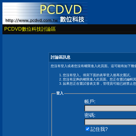
PCDVD數位科技討論區
討論區訊息
您沒有登入或者您沒有權限進入此頁面。這可能有如下幾個
您沒有登入。填寫下面的表單登入後再次嘗試。
您沒有足夠的權限進入此頁面。您正在嘗試編輯
如果您正在嘗試發表文章，管理員可能已經禁止
登入
帳戶:
密碼:
記住我?