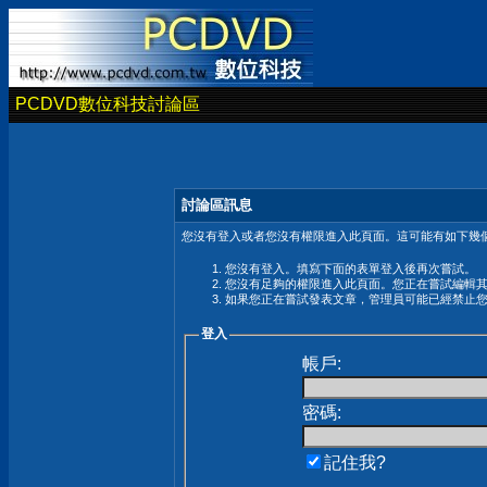
PCDVD數位科技討論區
討論區訊息
您沒有登入或者您沒有權限進入此頁面。這可能有如下幾個
您沒有登入。填寫下面的表單登入後再次嘗試。
您沒有足夠的權限進入此頁面。您正在嘗試編輯
如果您正在嘗試發表文章，管理員可能已經禁止
登入
帳戶:
密碼:
記住我?