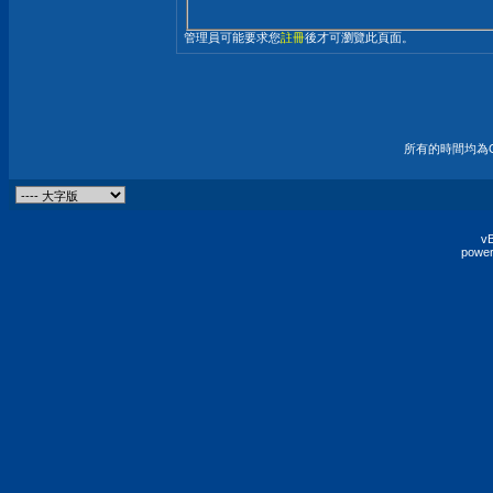
管理員可能要求您
註冊
後才可瀏覽此頁面。
所有的時間均為G
vB
power