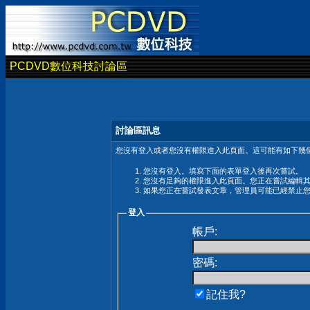
PCDVD數位科技討論區
討論區訊息
您沒有登入或者您沒有權限進入此頁面。這可能有如下幾個
您沒有登入。填寫下面的表單登入後再次嘗試。
您沒有足夠的權限進入此頁面。您正在嘗試編輯
如果您正在嘗試發表文章，管理員可能已經禁止
登入
帳戶:
密碼:
記住我?