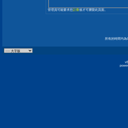
管理員可能要求您
註冊
後才可瀏覽此頁面。
所有的時間均為G
vB
power