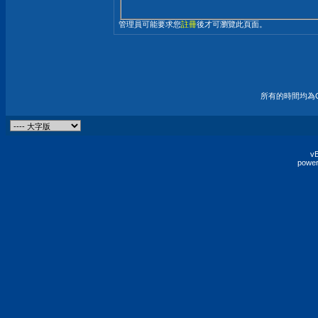
管理員可能要求您
註冊
後才可瀏覽此頁面。
所有的時間均為G
vB
power