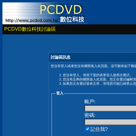
PCDVD數位科技討論區
討論區訊息
您沒有登入或者您沒有權限進入此頁面。這可能有如下幾個
您沒有登入。填寫下面的表單登入後再次嘗試。
您沒有足夠的權限進入此頁面。您正在嘗試編輯
如果您正在嘗試發表文章，管理員可能已經禁止
登入
帳戶:
密碼:
記住我?