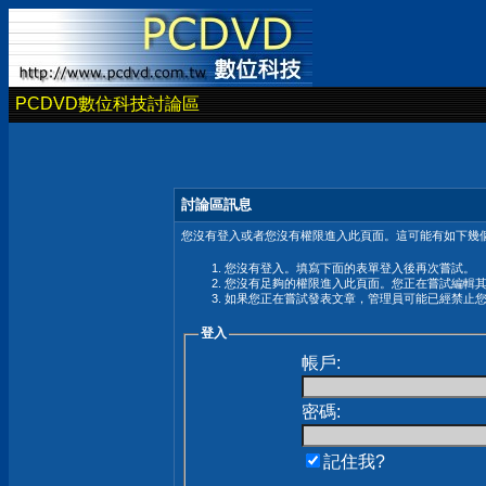
PCDVD數位科技討論區
討論區訊息
您沒有登入或者您沒有權限進入此頁面。這可能有如下幾個
您沒有登入。填寫下面的表單登入後再次嘗試。
您沒有足夠的權限進入此頁面。您正在嘗試編輯
如果您正在嘗試發表文章，管理員可能已經禁止
登入
帳戶:
密碼:
記住我?