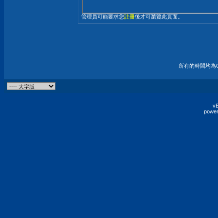
管理員可能要求您
註冊
後才可瀏覽此頁面。
所有的時間均為G
vB
power