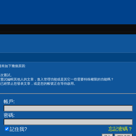
有如下幾個原因:
再次嘗試。
在嘗試編輯其他人的文章，進入管理功能或是其它一些需要特殊權限的功能嗎？
能已經禁止您發表文章，或是您的帳號正在等待啟用。
帳戶:
密碼:
忘記密碼？
記住我?