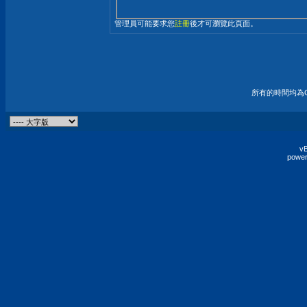
管理員可能要求您
註冊
後才可瀏覽此頁面。
所有的時間均為G
vB
power