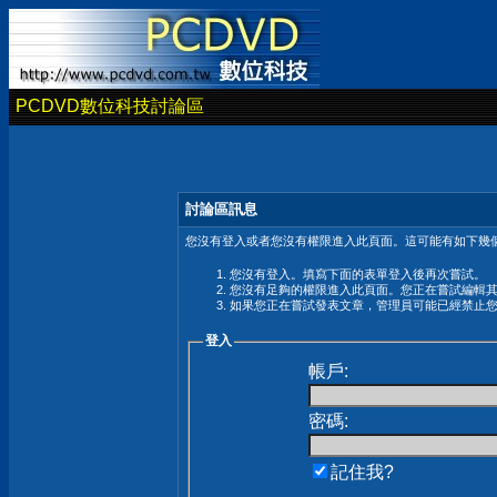
PCDVD數位科技討論區
討論區訊息
您沒有登入或者您沒有權限進入此頁面。這可能有如下幾個
您沒有登入。填寫下面的表單登入後再次嘗試。
您沒有足夠的權限進入此頁面。您正在嘗試編輯
如果您正在嘗試發表文章，管理員可能已經禁止
登入
帳戶:
密碼:
記住我?