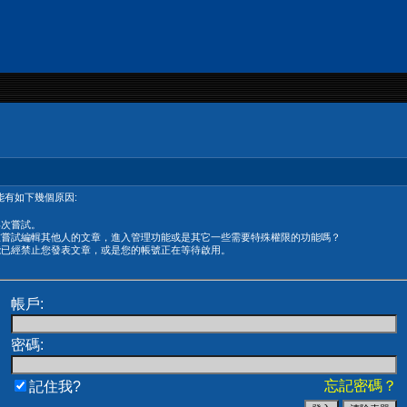
有如下幾個原因:
再次嘗試。
在嘗試編輯其他人的文章，進入管理功能或是其它一些需要特殊權限的功能嗎？
能已經禁止您發表文章，或是您的帳號正在等待啟用。
帳戶:
密碼:
忘記密碼？
記住我?