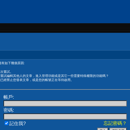
有如下幾個原因:
再次嘗試。
在嘗試編輯其他人的文章，進入管理功能或是其它一些需要特殊權限的功能嗎？
能已經禁止您發表文章，或是您的帳號正在等待啟用。
帳戶:
密碼:
忘記密碼？
記住我?