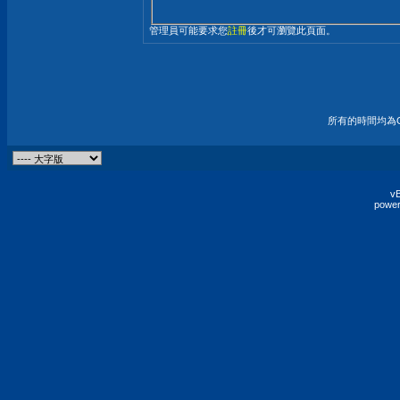
管理員可能要求您
註冊
後才可瀏覽此頁面。
所有的時間均為G
vB
power