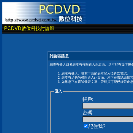
PCDVD數位科技討論區
討論區訊息
您沒有登入或者您沒有權限進入此頁面。這可能有如下幾個
您沒有登入。填寫下面的表單登入後再次嘗試。
您沒有足夠的權限進入此頁面。您正在嘗試編輯
如果您正在嘗試發表文章，管理員可能已經禁止
登入
帳戶:
密碼:
記住我?