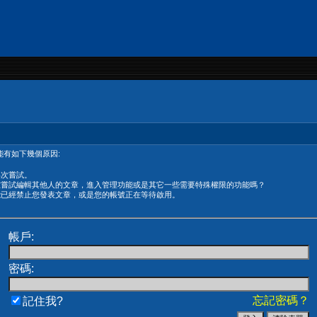
有如下幾個原因:
再次嘗試。
在嘗試編輯其他人的文章，進入管理功能或是其它一些需要特殊權限的功能嗎？
能已經禁止您發表文章，或是您的帳號正在等待啟用。
帳戶:
密碼:
忘記密碼？
記住我?