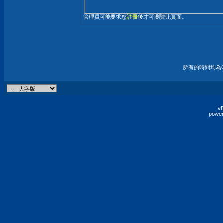
管理員可能要求您
註冊
後才可瀏覽此頁面。
所有的時間均為G
vB
power