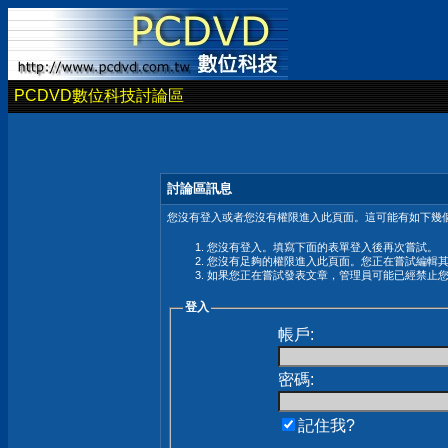
PCDVD數位科技討論區
討論區訊息
您沒有登入或者您沒有權限進入此頁面。這可能有如下幾個
您沒有登入。填寫下面的表單登入後再次嘗試。
您沒有足夠的權限進入此頁面。您正在嘗試編輯
如果您正在嘗試發表文章，管理員可能已經禁止
登入
帳戶:
密碼:
記住我?