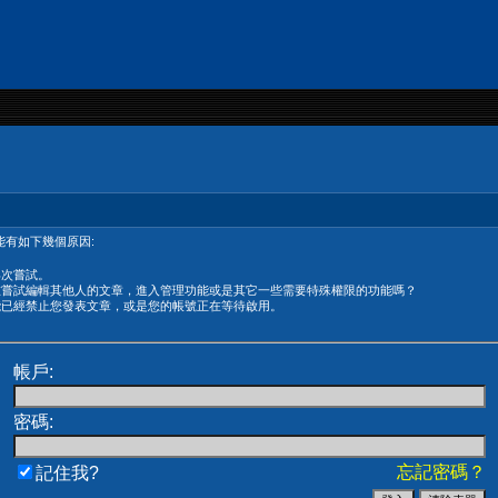
有如下幾個原因:
再次嘗試。
在嘗試編輯其他人的文章，進入管理功能或是其它一些需要特殊權限的功能嗎？
能已經禁止您發表文章，或是您的帳號正在等待啟用。
帳戶:
密碼:
忘記密碼？
記住我?