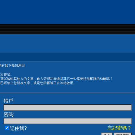
有如下幾個原因:
再次嘗試。
在嘗試編輯其他人的文章，進入管理功能或是其它一些需要特殊權限的功能嗎？
能已經禁止您發表文章，或是您的帳號正在等待啟用。
帳戶:
密碼:
忘記密碼？
記住我?