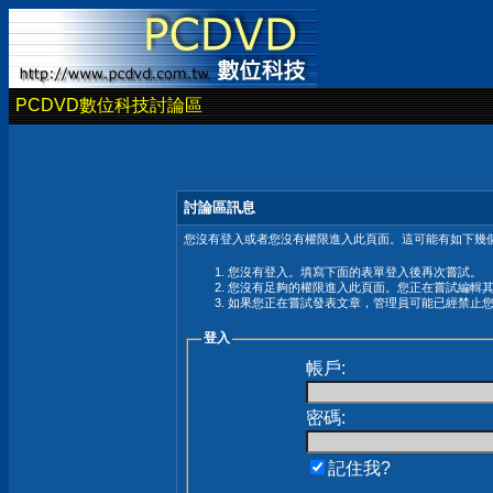
PCDVD數位科技討論區
討論區訊息
您沒有登入或者您沒有權限進入此頁面。這可能有如下幾個
您沒有登入。填寫下面的表單登入後再次嘗試。
您沒有足夠的權限進入此頁面。您正在嘗試編輯
如果您正在嘗試發表文章，管理員可能已經禁止
登入
帳戶:
密碼:
記住我?