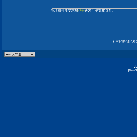
管理員可能要求您
註冊
後才可瀏覽此頁面。
所有的時間均為G
vB
power