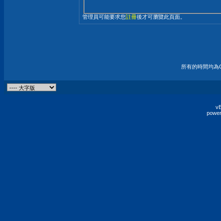
管理員可能要求您
註冊
後才可瀏覽此頁面。
所有的時間均為G
vB
power