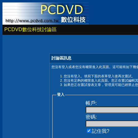
PCDVD數位科技討論區
討論區訊息
您沒有登入或者您沒有權限進入此頁面。這可能有如下幾個
您沒有登入。填寫下面的表單登入後再次嘗試。
您沒有足夠的權限進入此頁面。您正在嘗試編輯
如果您正在嘗試發表文章，管理員可能已經禁止
登入
帳戶:
密碼:
記住我?