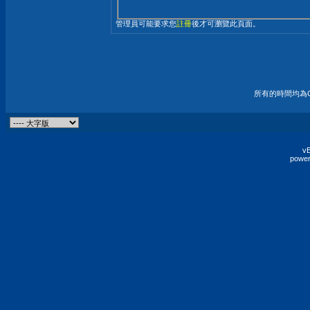
管理員可能要求您
註冊
後才可瀏覽此頁面。
所有的時間均為G
vB
power