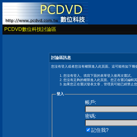
PCDVD數位科技討論區
討論區訊息
您沒有登入或者您沒有權限進入此頁面。這可能有如下幾個
您沒有登入。填寫下面的表單登入後再次嘗試。
您沒有足夠的權限進入此頁面。您正在嘗試編輯
如果您正在嘗試發表文章，管理員可能已經禁止
登入
帳戶:
密碼:
記住我?