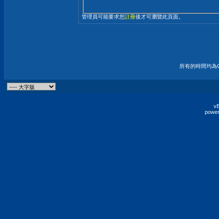
管理員可能要求您
註冊
後才可瀏覽此頁面。
所有的時間均為G
vB
power