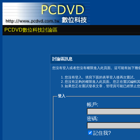
PCDVD數位科技討論區
討論區訊息
您沒有登入或者您沒有權限進入此頁面。這可能有如下幾個
您沒有登入。填寫下面的表單登入後再次嘗試。
您沒有足夠的權限進入此頁面。您正在嘗試編輯
如果您正在嘗試發表文章，管理員可能已經禁止
登入
帳戶:
密碼:
記住我?