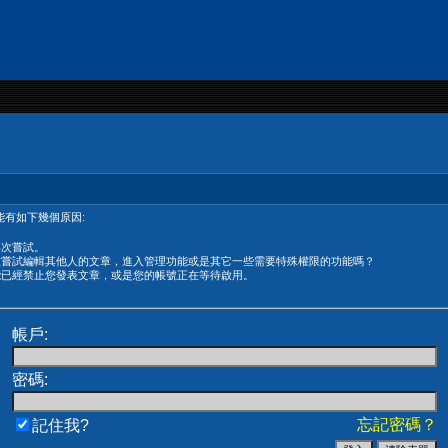
有如下幾個原因:
再次嘗試。
在嘗試編輯其他人的文章，進入管理功能或是其它一些需要特殊權限的功能嗎？
能已經禁止您發表文章，或是您的帳號正在等待啟用。
帳戶:
密碼:
忘記密碼？
記住我?