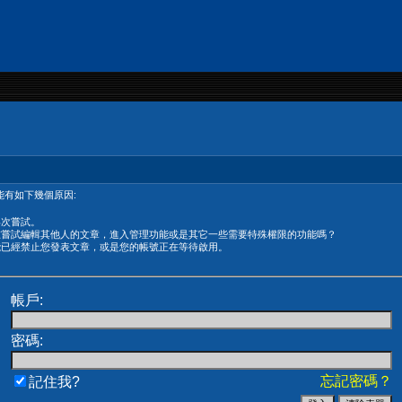
有如下幾個原因:
再次嘗試。
在嘗試編輯其他人的文章，進入管理功能或是其它一些需要特殊權限的功能嗎？
能已經禁止您發表文章，或是您的帳號正在等待啟用。
帳戶:
密碼:
忘記密碼？
記住我?