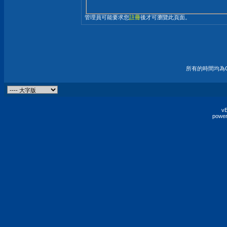
管理員可能要求您
註冊
後才可瀏覽此頁面。
所有的時間均為G
vB
power