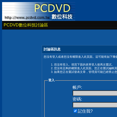
PCDVD數位科技討論區
討論區訊息
您沒有登入或者您沒有權限進入此頁面。這可能有如下幾個
您沒有登入。填寫下面的表單登入後再次嘗試。
您沒有足夠的權限進入此頁面。您正在嘗試編輯
如果您正在嘗試發表文章，管理員可能已經禁止
登入
帳戶:
密碼:
記住我?